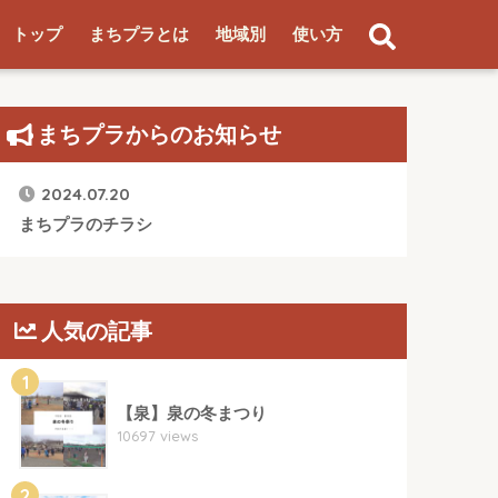
トップ
まちプラとは
地域別
使い方
まちプラからのお知らせ
2024.07.20
まちプラのチラシ
人気の記事
1
【泉】泉の冬まつり
10697 views
2