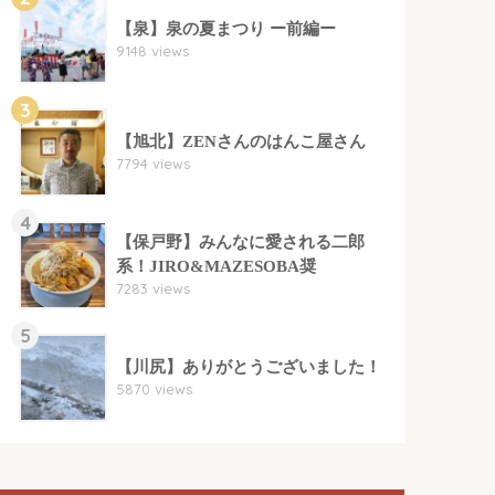
【泉】泉の夏まつり ー前編ー
9148 views
3
【旭北】ZENさんのはんこ屋さん
7794 views
4
【保戸野】みんなに愛される二郎
系！JIRO&MAZESOBA奨
7283 views
5
【川尻】ありがとうございました！
5870 views