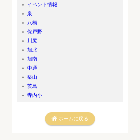
イベント情報
泉
八橋
保戸野
川尻
旭北
旭南
中通
築山
茨島
寺内小
ホームに戻る