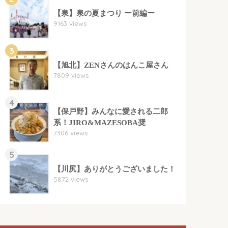
【泉】泉の夏まつり ー前編ー
9163 views
3
【旭北】ZENさんのはんこ屋さん
7809 views
4
【保戸野】みんなに愛される二郎
系！JIRO&MAZESOBA奨
7306 views
5
【川尻】ありがとうございました！
5872 views