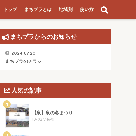
トップ
まちプラとは
地域別
使い方
まちプラからのお知らせ
2024.07.20
まちプラのチラシ
人気の記事
1
【泉】泉の冬まつり
10702 views
2